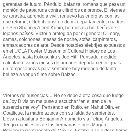
garantías de futuro. Péndulo, balanza, romana que pesa un
montón de papa runa contra cilindros de bronce. El viernes
se arrastra, aprendo a vivir, renuevo las energías con las
que retorné, el febril construir de mi departamento, cuadros
de Ben Shahn y Alfred Kubin, hermosas chucherías de
lejanos países. Victoria protegida por el general O'Leary,
camas, colchones, mesas de noche, sofás, carpinteros,
enmarcadores de arte. Desde notables alebrijes expuestos
en el UCLA Fowler Museum of Cultural History de Los
Ángeles hasta Kokoschka y Joe Hill. Pensado, medido,
calculado, varios meses de armar el departamento igual a
un rompecabezas para sentarme hoy rodeado de tanta
belleza a ver un filme sobre Balzac.
Viernes de ausencias… No se debe a otra cosa que luego
de Joy Division me puse a escuchar “en el tren de la
ausencia me voy”. Pensando en Rulfo, en Nahui Olin, en
Coatlicue, la madre azteca con su falda de serpientes.
Llevan a fusilar a Benjamín Argumedo y a Felipe Ángeles.
Tengo manifiestos de los hermanos Flores Magón…
Presencia permanente de México. Estaba a solo doce horas