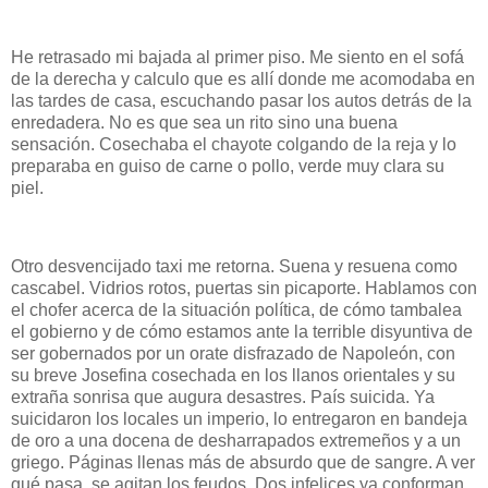
He retrasado mi bajada al primer piso. Me siento en el sofá
de la derecha y calculo que es allí donde me acomodaba en
las tardes de casa, escuchando pasar los autos detrás de la
enredadera. No es que sea un rito sino una buena
sensación. Cosechaba el chayote colgando de la reja y lo
preparaba en guiso de carne o pollo, verde muy clara su
piel.
Otro desvencijado taxi me retorna. Suena y resuena como
cascabel. Vidrios rotos, puertas sin picaporte. Hablamos con
el chofer acerca de la situación política, de cómo tambalea
el gobierno y de cómo estamos ante la terrible disyuntiva de
ser gobernados por un orate disfrazado de Napoleón, con
su breve Josefina cosechada en los llanos orientales y su
extraña sonrisa que augura desastres. País suicida. Ya
suicidaron los locales un imperio, lo entregaron en bandeja
de oro a una docena de desharrapados extremeños y a un
griego. Páginas llenas más de absurdo que de sangre. A ver
qué pasa, se agitan los feudos. Dos infelices ya conforman