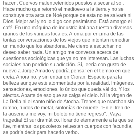
hacen. Cuervos malentretenidos puestos a secar al sol.
Hace mucho que retornó el medioevo a la tierra y no se
construye otra arca de Noé porque de esta no se salvará ni
Dios. Mejor así y no lo digo con pesimismo. Está amargo el
café. En una máquina de industria italiana tuestan diversos
granos de los yungas locales. Aroma por encima de las
tontas conversaciones de los viejos que intentan remediar
un mundo que los abandona. Me cierro a escuchar, no
deseo saber nada. Un amigo me conversa acerca de
cuestiones sociológicas que ya no me interesan. Las luchas
sociales han perdido su adicción. Sí, leería con gusto de
nuevo a Jorge Amado y podría pensar en el tiempo en que
creía. Ahora no, y sin entrar en Cioran. Espacio para la
belleza aunque esté atormentada por la realidad. Imágenes,
sensaciones, emociones, lo único que queda válido. Y los
afectos. Aparte de eso que se caiga el cielo. Ni la virgen de
La Bella ni el santo niño de Atocha. Trenes que marchan sin
rumbo, ruidos de metal, sinfonías de muerte. “En el tren de
la ausencia me voy, mi boleto no tiene regreso”. ¡Vaya
tragedia! El sur dramático, llorando eternamente a la que se
fue, mientras los pozoleros retuestan cuerpos con facundia,
se podría decir para hacerlo verbo.